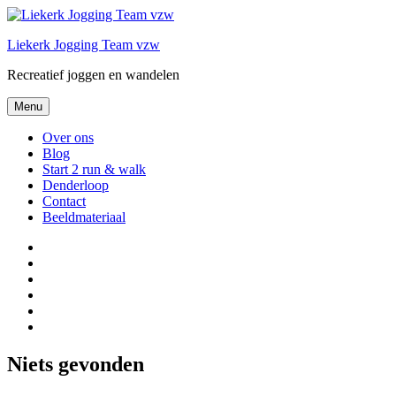
Spring
naar
Liekerk Jogging Team vzw
de
inhoud
Recreatief joggen en wandelen
Menu
Over ons
Blog
Start 2 run & walk
Denderloop
Contact
Beeldmateriaal
Over
ons
Blog
Start
2
Denderloop
run
Contact
&
Beeldmateriaal
walk
Niets gevonden