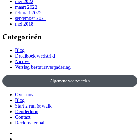
mei 2022
maart 2022
februari 2022
september 2021
mei 2018
Categorieën
Blog
Draaiboek wedstrijd
Nieuws
Verslag bestuursvergadering
Algemene voorwaarden
Over ons
Blog
Start 2 run & walk
Denderloop
Contact
Beeldmateriaal
Over
ons
Blog