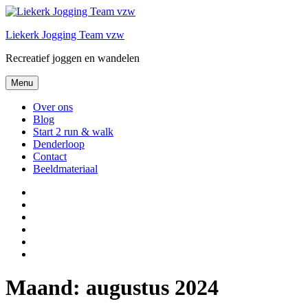
Spring
naar
Liekerk Jogging Team vzw
de
inhoud
Recreatief joggen en wandelen
Menu
Over ons
Blog
Start 2 run & walk
Denderloop
Contact
Beeldmateriaal
Over
ons
Blog
Start
2
Denderloop
run
Contact
&
Beeldmateriaal
walk
Maand:
augustus 2024