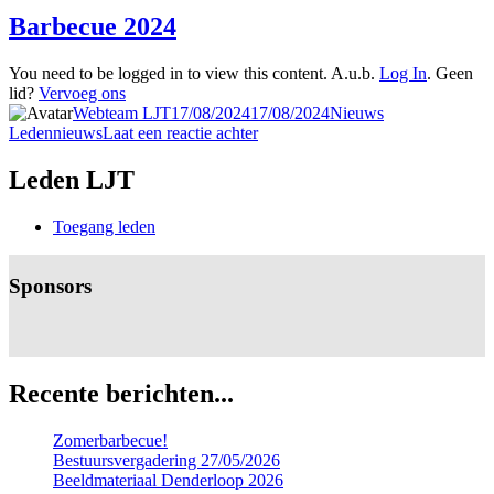
Barbecue 2024
You need to be logged in to view this content. A.u.b.
Log In
. Geen
lid?
Vervoeg ons
Auteur
Gepubliceerd
Categorieën
Tags
Webteam LJT
17/08/2024
17/08/2024
Nieuws
op
op
Ledennieuws
Laat een reactie achter
Barbecue
2024
Leden LJT
Toegang leden
Sponsors
Recente berichten...
Zomerbarbecue!
Bestuursvergadering 27/05/2026
Beeldmateriaal Denderloop 2026