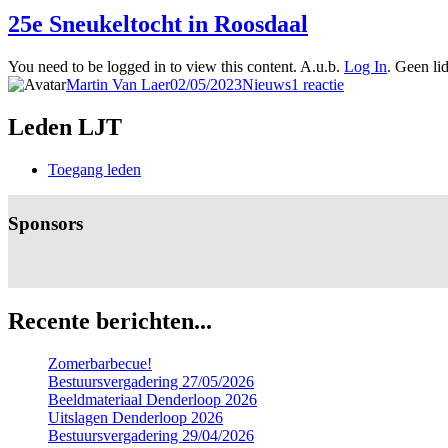
25e Sneukeltocht in Roosdaal
You need to be logged in to view this content. A.u.b.
Log In
. Geen li
Auteur
Gepubliceerd
Categorieën
op
Martin Van Laer
02/05/2023
Nieuws
1 reactie
op
25e
Sneukeltocht
Leden LJT
in
Roosdaal
Toegang leden
Sponsors
Recente berichten...
Zomerbarbecue!
Bestuursvergadering 27/05/2026
Beeldmateriaal Denderloop 2026
Uitslagen Denderloop 2026
Bestuursvergadering 29/04/2026