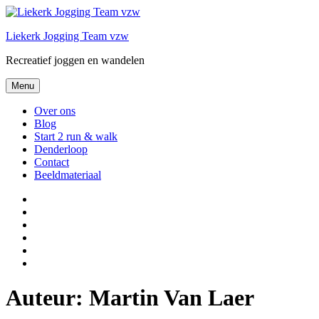
Spring
naar
Liekerk Jogging Team vzw
de
inhoud
Recreatief joggen en wandelen
Menu
Over ons
Blog
Start 2 run & walk
Denderloop
Contact
Beeldmateriaal
Over
ons
Blog
Start
2
Denderloop
run
Contact
&
Beeldmateriaal
walk
Auteur:
Martin Van Laer